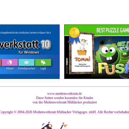
www.medienwerkstatt.de
Diese Seiten werden kostenlos für Kinder
von der Medienwerkstatt Mühlacker produziert
Copyright © 2004-2026
Medienwerkstatt Mühlacker Verlagsges. mbH. Alle Rechte vorbehalte