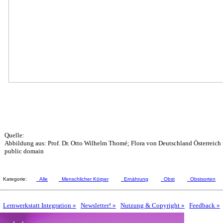
Quelle:
Abbildung aus: Prof. Dr. Otto Wilhelm Thomé; Flora von Deutschland Österreich
public domain
Kategorie:
Alle
Menschlicher Körper
Ernährung
Obst
Obstsorten
Lernwerkstatt Integration »
Newsletter! »
Nutzung & Copyright »
Feedback »