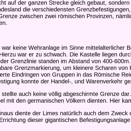
ht auf der ganzen Strecke gleich gebaut, sonder
desland die verschiedensten Grenzbefestigungen, 
Grenze zwischen zwei römischen Provinzen, nämli
en.
 war keine Wehranlage im Sinne mittelalterlicher B
Hierzu war er zu schwach. Die Kastelle liegen durc
der Grenzlinie standen im Abstand von 400-600m. S
bare Grenzmarkierung, um kleinere Scharen von R
lierte Eindringen von Gruppen in das Römische Re
stigung konnte der Handel-, und Warenverkehr gezie
stellte auch keine völlig abgeschirmte Grenze dar.
l mit den germanischen Völkern dienten. Hier ka
inaus diente der Limes natürlich auch dem Zweck
Errichtung dieser gigantischen Befestigungsanlage 