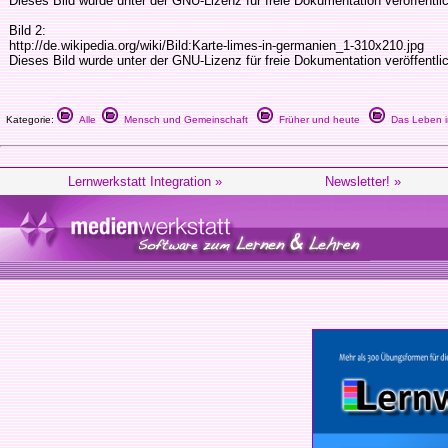
Dieses Bild wurde unter der GNU-Lizenz für freie Dokumentation veröffentli
Bild 2:
http://de.wikipedia.org/wiki/Bild:Karte-limes-in-germanien_1-310x210.jpg
Dieses Bild wurde unter der GNU-Lizenz für freie Dokumentation veröffentli
Kategorie:
Alle
Mensch und Gemeinschaft
Früher und heute
Das Leben i
Lernwerkstatt Integration »
Newsletter! »