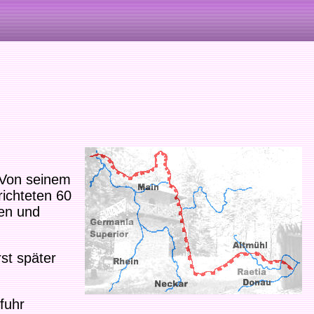
 Von seinem
richteten 60
hen und
st später
fuhr