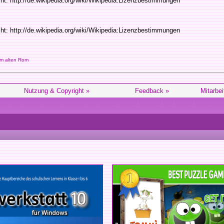
cht: http://de.wikipedia.org/wiki/Wikipedia:Lizenzbestimmungen
cht: http://de.wikipedia.org/wiki/Wikipedia:Lizenzbestimmungen
m alten Rom
Nutzung & Copyright »
Feedback »
Mitarbei