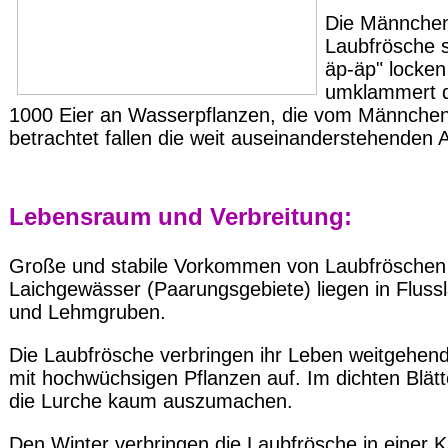
Die Männchen 
Laubfrösche s
äp-äp" locken
umklammert d
1000 Eier an Wasserpflanzen, die vom Männchen 
betrachtet fallen die weit auseinanderstehenden 
Lebensraum und Verbreitung:
Große und stabile Vorkommen von Laubfröschen 
Laichgewässer (Paarungsgebiete) liegen in Flu
und Lehmgruben.
Die Laubfrösche verbringen ihr Leben weitgehen
mit hochwüchsigen Pflanzen auf. Im dichten Blä
die Lurche kaum auszumachen.
Den Winter verbringen die Laubfrösche in einer K