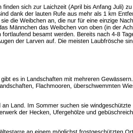
finden sich zur Laichzeit (April bis Anfang Juli) 
ind dank der lauten Rufe aus mehr als 1 km Entf
 sie die Weibchen an, die nur für eine einzige N
as Männchen das Weibchen von oben (in der Achs
fortlaufend besamt werden. Bereits nach 4-8 Tag
Augen der Larven auf. Die meisten Laubfrösche sin
gibt es in Landschaften mit mehreren Gewässern.
sslandschaften, Flachmooren, überschwemmten Wie
d an Land. Im Sommer suchen sie windgeschützte 
tterwerk der Hecken, Ufergehölze und gebüschreic
ältestarre an einem möglichst frostgeschützten Ort