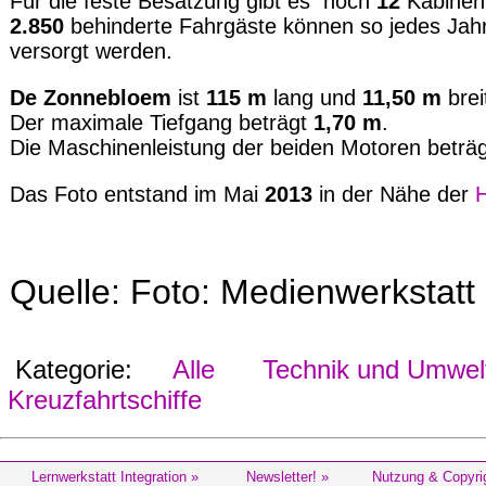
Für die feste Besatzung gibt es noch
12
Kabinen
2.850
behinderte Fahrgäste können so jedes Jahr
versorgt werden.
De Zonnebloem
ist
115 m
lang und
11,50 m
brei
Der maximale Tiefgang beträgt
1,70 m
.
Die Maschinenleistung der beiden Motoren beträ
Das Foto entstand im Mai
2013
in der Nähe der
H
Quelle: Foto: Medienwerkstat
Kategorie:
Alle
Technik und Umwel
Kreuzfahrtschiffe
Lernwerkstatt Integration »
Newsletter! »
Nutzung & Copyri