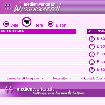
Alle
Tiere
Bison
UNTERTHEMEN:
WISSENSK
Bis
Biso
Biso
Biso
Biso
Lernwerkstatt Integration »
Newsletter! »
Nutzung & Copyri