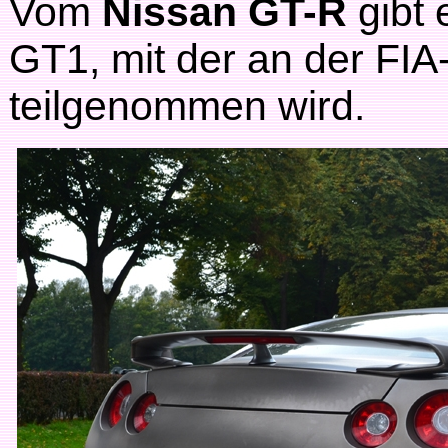
Vom
Nissan GT-R
gibt 
GT1, mit der an der FI
teilgenommen wird.