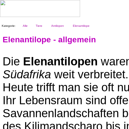
Kategorie:
Alle
Tiere
Antilopen
Elenantilope
Elenantilope - allgemein
Die
Elenantilopen
waren
Südafrika
weit verbreitet.
Heute trifft man sie oft 
Ihr Lebensraum sind off
Savannenlandschaften b
des Kilimandscharo bis 