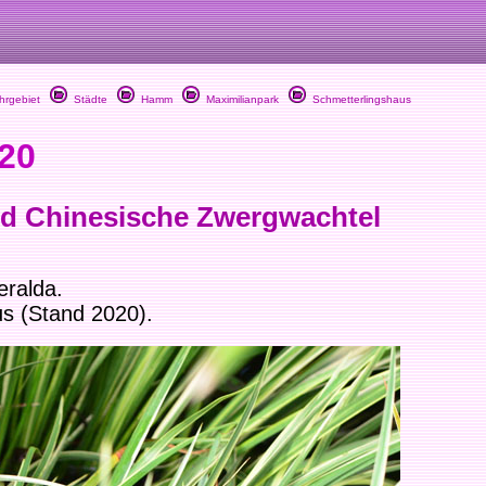
rgebiet
Städte
Hamm
Maximilianpark
Schmetterlingshaus
 20
d Chinesische Zwergwachtel
ralda.
us (Stand 2020).