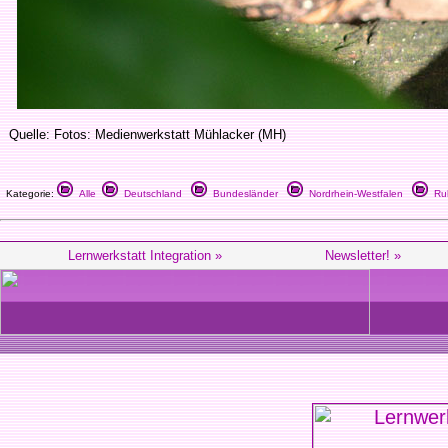
Quelle: Fotos: Medienwerkstatt Mühlacker (MH)
Kategorie:
Alle
Deutschland
Bundesländer
Nordrhein-Westfalen
Ruh
Lernwerkstatt Integration »
Newsletter! »