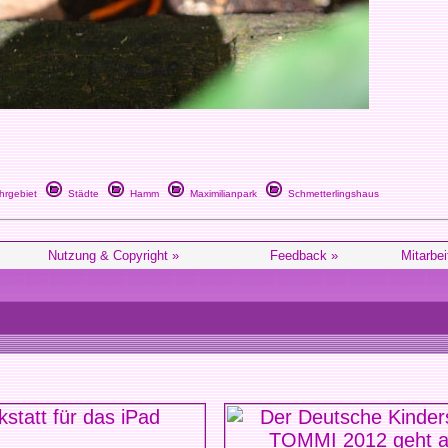
rgebiet
Städte
Hamm
Maximilianpark
Schmetterlingshaus
Nutzung & Copyright »
Feedback »
Mitarbei