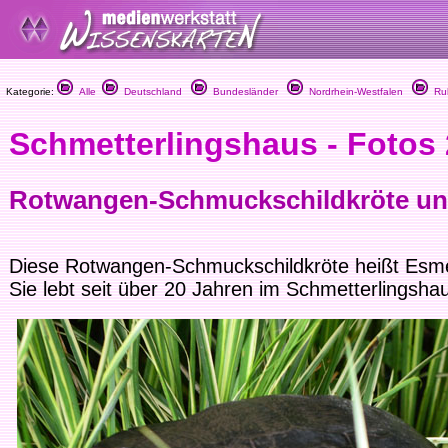
Kategorie:
Alle
Deutschland
Bundesländer
Nordrhein-Westfalen
Ruh
Schmetterlingshaus - Fotos
Rotwangen-Schmuckschildkröte un
Diese Rotwangen-Schmuckschildkröte heißt Esme
Sie lebt seit über 20 Jahren im Schmetterlingsha