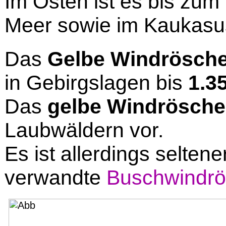
Im Osten ist es bis zu
Meer sowie im Kaukasus
Das
Gelbe Windrösch
in Gebirgslagen bis
1.3
Das
gelbe Windrösch
Laubwäldern vor.
Es ist allerdings selten
verwandte
Buschwindr