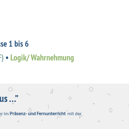
se 1 bis 6
F)
•
Logik/ Wahrnehmung
Next
us …”
er im
Präsenz- und Fernunterricht
mit der