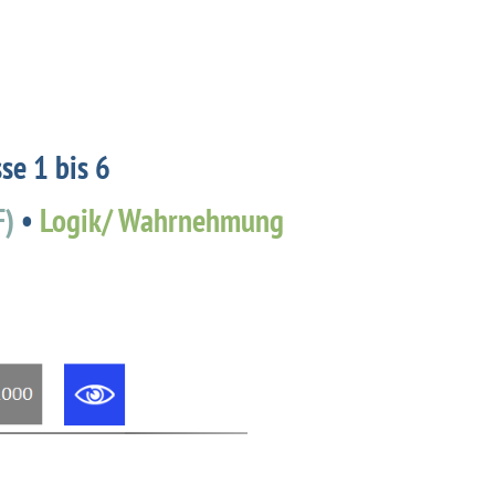
se 1 bis 6
F)
•
Logik/ Wahrnehmung