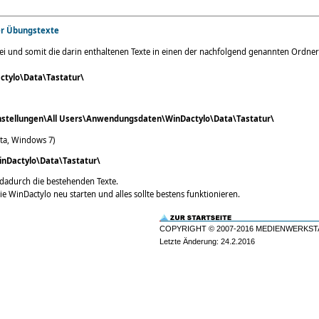
er Übungstexte
tei und somit die darin enthaltenen Texte in einen der nachfolgend genannten Ordner
tylo\Data\Tastatur\
nstellungen\All Users\Anwendungsdaten\WinDactylo\Data\Tastatur\
ta, Windows 7)
nDactylo\Data\Tastatur\
dadurch die bestehenden Texte.
e WinDactylo neu starten und alles sollte bestens funktionieren.
COPYRIGHT © 2007-2016 MEDIENWERKST
Letzte Änderung: 24.2.2016