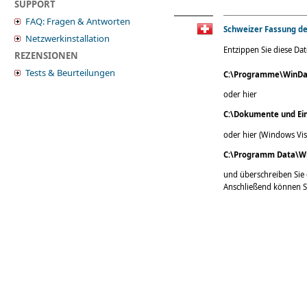
SUPPORT
FAQ: Fragen & Antworten
Schweizer Fassung d
Netzwerkinstallation
Entzippen Sie diese Da
REZENSIONEN
Tests & Beurteilungen
C:\Programme\WinDac
oder hier
C:\Dokumente und Ei
oder hier (Windows Vis
C:\Programm Data\Wi
und überschreiben Sie 
Anschließend können Si