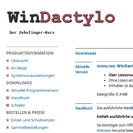
Der Zehnfinger-Kurs
Downloads
PRODUKTINFORMATION
Übersicht
: WinDact
DOWNLOAD
Aktuelle
Im Detail
Version
Über Lizenznum
Systemvoraussetzungen
Ohne Lizenz als
DOWNLOADS
Enthalten ist 
Aktuelle Programmversion
Dateigröße 31,4 MB
Handbuch
Schweiz
Das ausführliche
Hand
Handbuch
BESTELLEN & PREISE
Enthält ausführliche 
Einzel- und Schullizenzen
Sie benötigen zum Öffn
Sammelbestellungen
Webseite
herunterladen