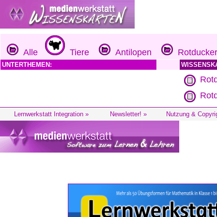
Alle
Tiere
Antilopen
Rotducke
UNTERTHEMEN:
WISSENSK
Rotd
Rotd
Lernwerkstatt Integration »
Newsletter! »
Nutzung & Copyri