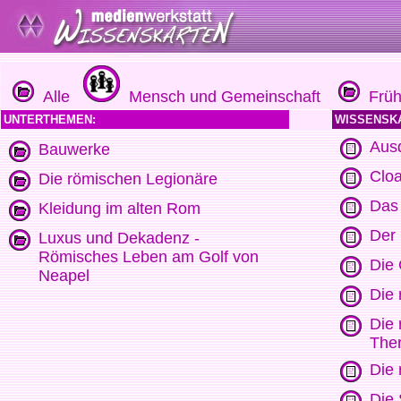
Alle
Mensch und Gemeinschaft
Früh
UNTERTHEMEN:
WISSENSK
Aus
Bauwerke
Clo
Die römischen Legionäre
Das
Kleidung im alten Rom
Der
Luxus und Dekadenz -
Römisches Leben am Golf von
Die 
Neapel
Die 
Die 
The
Die 
Die