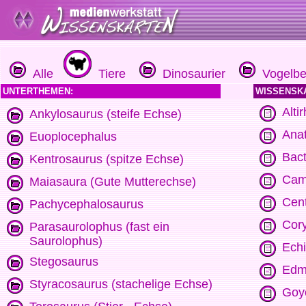
Alle
Tiere
Dinosaurier
Vogelbec
UNTERTHEMEN:
WISSENSK
Alti
Ankylosaurus (steife Echse)
Anat
Euoplocephalus
Bac
Kentrosaurus (spitze Echse)
Cam
Maiasaura (Gute Mutterechse)
Cen
Pachycephalosaurus
Cor
Parasaurolophus (fast ein
Saurolophus)
Ech
Stegosaurus
Edm
Styracosaurus (stachelige Echse)
Goy