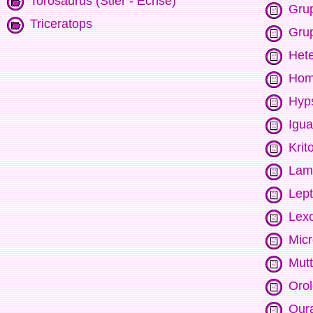
Torosaurus (Stier - Echse)
Grup
Triceratops
Grup
Het
Hom
Hyp
Igu
Krit
Lam
Lep
Lexo
Micr
Mut
Orol
Our