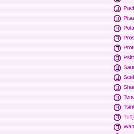
Pac
Pis
Pol
Pro
Prot
Psit
Sau
Scel
Sha
Ten
Tsin
Tuoj
Wan